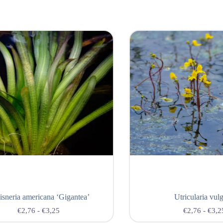
lisneria americana ‘Gigantea’
Utricularia vulg
€
2,76
-
€
3,25
€
2,76
-
€
3,2