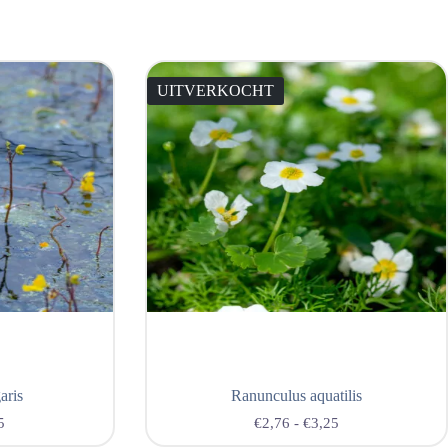
UITVERKOCHT
aris
Ranunculus aquatilis
5
€
2,76
-
€
3,25