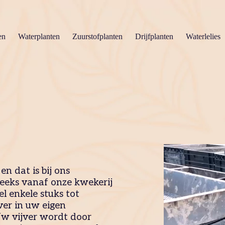
en
Waterplanten
Zuurstofplanten
Drijfplanten
Waterlelies
en dat is bij ons
reeks vanaf onze kwekerij
l enkele stuks tot
ver in uw eigen
Uw vijver wordt door