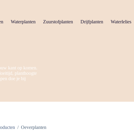
en
Waterplanten
Zuurstofplanten
Drijfplanten
Waterlelies
 jouw kant op komen.
loeitijd, planthoogte
pen doe je bij
roducten
/
Oeverplanten