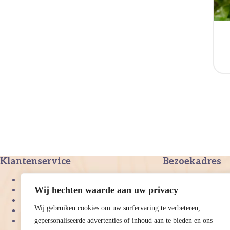
Klantenservice
Bezoekadres
Burgemeester Smit
Over ons
2391NG
Wij hechten waarde aan uw privacy
Algemene voorwaarden
Hazerswoude-Dorp
Privacy beleid
info@vijverplanteno
Wij gebruiken cookies om uw surfervaring te verbeteren,
Copyright
0651322228
gepersonaliseerde advertenties of inhoud aan te bieden en ons
Veelgestelde vragen