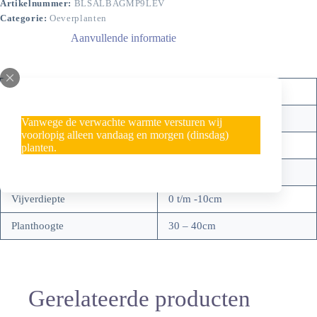
Artikelnummer:
BLSALBAGMP9LEV
Categorie:
Oeverplanten
Aanvullende informatie
Nederlandse naam
Witte aardorchidee
Zone
1
Vanwege de verwachte warmte versturen wij
voorlopig alleen vandaag en morgen (dinsdag)
Standplaats
Zon/halfzon
planten.
Bloeitijd
mei – juni
Vijverdiepte
0 t/m -10cm
Planthoogte
30 – 40cm
Gerelateerde producten