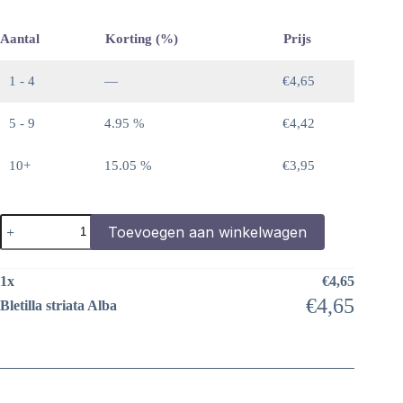
Aantal
Korting (%)
Prijs
1 - 4
—
€
4,65
5 - 9
4.95 %
€
4,42
10+
15.05 %
€
3,95
Bletilla
Toevoegen aan winkelwagen
striata
Alba
aantal
1
x
€
4,65
€
4,65
Bletilla striata Alba