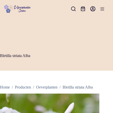
Ga
naar
Winkelwagen
de
inhoud
Bletilla striata Alba
Home
/
Producten
/
Oeverplanten
/
Bletilla striata Alba