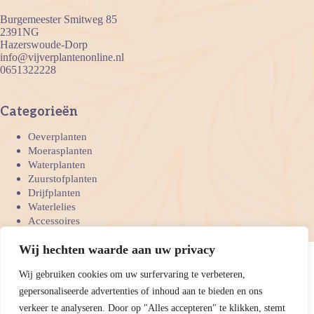
Burgemeester Smitweg 85
2391NG
Hazerswoude-Dorp
info@vijverplantenonline.nl
0651322228
Categorieën
Oeverplanten
Moerasplanten
Waterplanten
Zuurstofplanten
Drijfplanten
Waterlelies
Accessoires
Bedrijven
Wij hechten waarde aan uw privacy
Wij gebruiken cookies om uw surfervaring te verbeteren,
Onze betaal mogelijkheden
gepersonaliseerde advertenties of inhoud aan te bieden en ons
verkeer te analyseren. Door op "Alles accepteren" te klikken, stemt