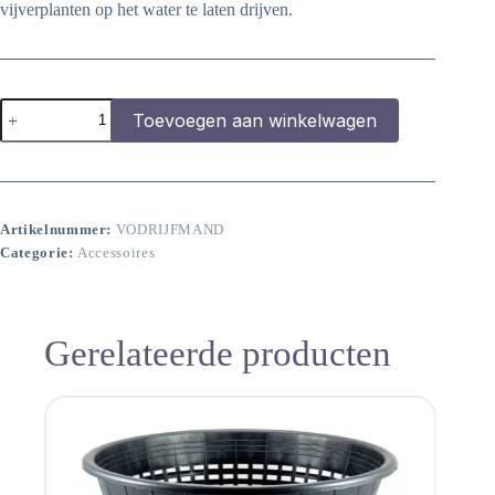
vijverplanten op het water te laten drijven.
Drijfmand
Toevoegen aan winkelwagen
vierkant
2
liter
aantal
Artikelnummer:
VODRIJFMAND
Categorie:
Accessoires
Gerelateerde producten