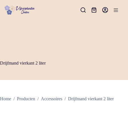
Ga
naar
Winkelwagen
de
inhoud
Drijfmand vierkant 2 liter
Home
/
Producten
/
Accessoires
/
Drijfmand vierkant 2 liter