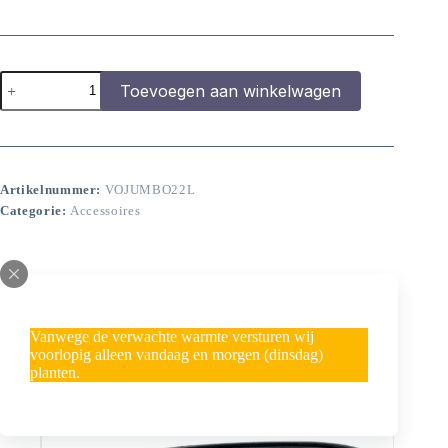
Jumbo
Toevoegen aan winkelwagen
vijvermand
22
Liter
aantal
Artikelnummer:
VOJUMBO22L
Categorie:
Accessoires
Gerelateerde producten
Vanwege de verwachte warmte versturen wij
voorlopig alleen vandaag en morgen (dinsdag)
planten.