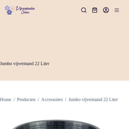
Ga
naar
Winkelwagen
de
inhoud
Jumbo vijvermand 22 Liter
Home
/
Producten
/
Accessoires
/
Jumbo vijvermand 22 Liter