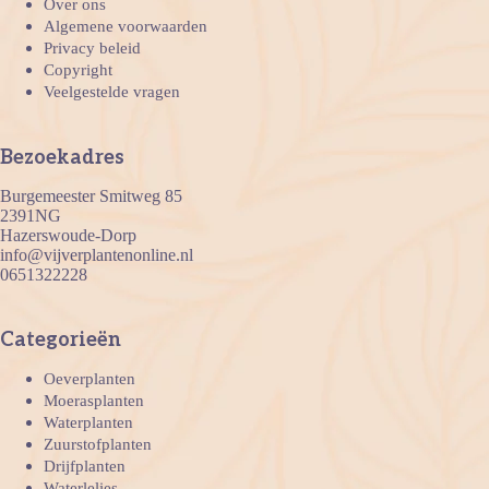
Over ons
Algemene voorwaarden
Privacy beleid
Copyright
Veelgestelde vragen
Bezoekadres
Burgemeester Smitweg 85
2391NG
Hazerswoude-Dorp
info@vijverplantenonline.nl
0651322228
Categorieën
Oeverplanten
Moerasplanten
Waterplanten
Zuurstofplanten
Drijfplanten
Waterlelies