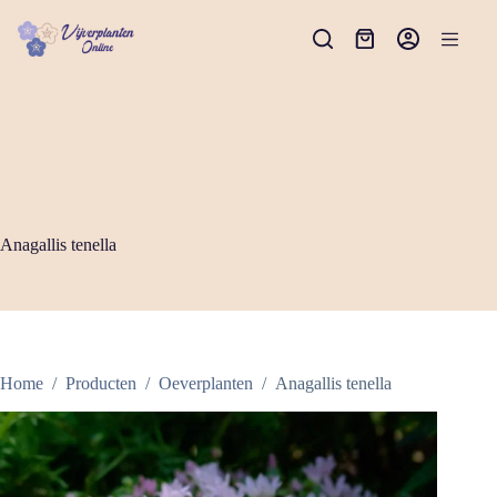
Ga
naar
Winkelwagen
de
inhoud
Anagallis tenella
Home
/
Producten
/
Oeverplanten
/
Anagallis tenella