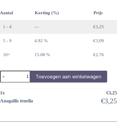
Aantal
Korting (%)
Prijs
1 - 4
—
€
3,25
5 - 9
4.92 %
€
3,09
10+
15.08 %
€
2,76
Anagallis
Toevoegen aan winkelwagen
tenella
aantal
1
x
€
3,25
€
3,25
Anagallis tenella