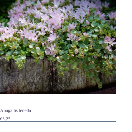
Anagallis tenella
€
3,25