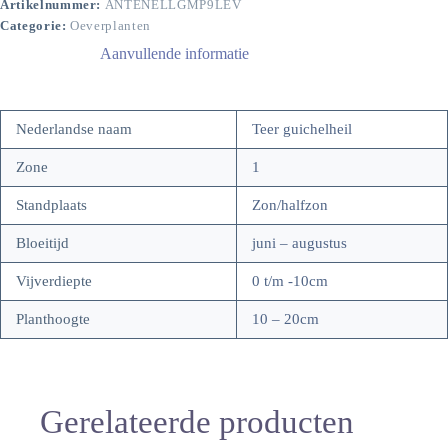
Artikelnummer:
ANTENELLGMP9LEV
Categorie:
Oeverplanten
Aanvullende informatie
Nederlandse naam
Teer guichelheil
Zone
1
Standplaats
Zon/halfzon
Bloeitijd
juni – augustus
Vijverdiepte
0 t/m -10cm
Planthoogte
10 – 20cm
Gerelateerde producten