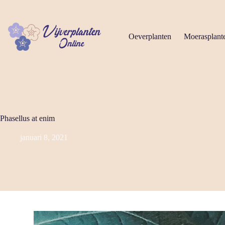
Ga
naar
de
inhoud
Oeverplanten
Moerasplant
Phasellus at enim
januari 8, 2021