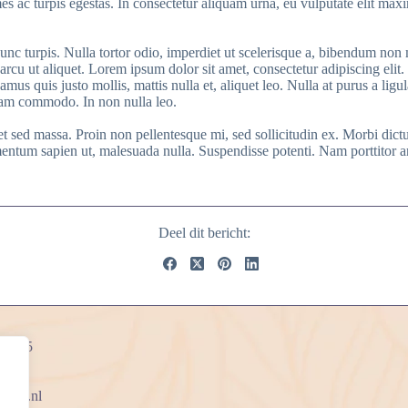
es ac turpis egestas. In consectetur aliquam urna, eu vulputate elit maxi
unc turpis. Nulla tortor odio, imperdiet ut scelerisque a, bibendum non m
 arcu ut aliquet. Lorem ipsum dolor sit amet, consectetur adipiscing elit
amus quis justo mollis, mattis nulla et, aliquet leo. Nulla at purus a lig
quam commodo. In non nulla leo.
et sed massa. Proin non pellentesque mi, sed sollicitudin ex. Morbi dict
m sapien ut, malesuada nulla. Suspendisse potenti. Nam porttitor ante 
Deel dit bericht:
weg 85
nline.nl