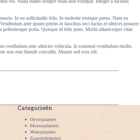
mus vel. Nulla mattis semper nulla non volutpat. Integer a facilisis
auris. In eu sollicitudin felis. In molestie tristique purus. Nam eu
. Vestibulum ante ipsum primis in faucibus orci luctus et ultrices posuere
ula pellentesque porta. Quisque id felis justo. Morbi ullamcorper vitae
um vestibulum ante ultricies vehicula. In euismod vestibulum mollis.
non erat blandit convallis. Mauris sed eros elit.
Categorieën
Oeverplanten
Moerasplanten
Waterplanten
Zuurstofplanten