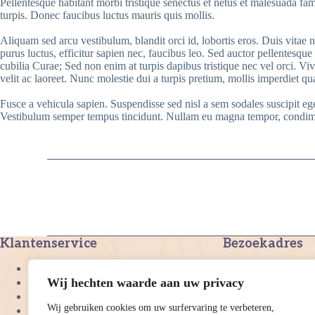
Pellentesque habitant morbi tristique senectus et netus et malesuada fam
turpis. Donec faucibus luctus mauris quis mollis.
Aliquam sed arcu vestibulum, blandit orci id, lobortis eros. Duis vitae n
purus luctus, efficitur sapien nec, faucibus leo. Sed auctor pellentesque
cubilia Curae; Sed non enim at turpis dapibus tristique nec vel orci. Viv
velit ac laoreet. Nunc molestie dui a turpis pretium, mollis imperdiet 
Fusce a vehicula sapien. Suspendisse sed nisl a sem sodales suscipit eg
Vestibulum semper tempus tincidunt. Nullam eu magna tempor, condimentu
Klantenservice
Bezoekadres
Burgemeester Smit
Over ons
2391NG
Wij hechten waarde aan uw privacy
Algemene voorwaarden
Hazerswoude-Dorp
Privacy beleid
info@vijverplanteno
Wij gebruiken cookies om uw surfervaring te verbeteren,
Copyright