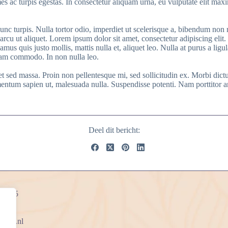
es ac turpis egestas. In consectetur aliquam urna, eu vulputate elit maxi
unc turpis. Nulla tortor odio, imperdiet ut scelerisque a, bibendum non m
 arcu ut aliquet. Lorem ipsum dolor sit amet, consectetur adipiscing elit
amus quis justo mollis, mattis nulla et, aliquet leo. Nulla at purus a lig
quam commodo. In non nulla leo.
et sed massa. Proin non pellentesque mi, sed sollicitudin ex. Morbi dict
m sapien ut, malesuada nulla. Suspendisse potenti. Nam porttitor ante 
Deel dit bericht:
weg 85
nline.nl