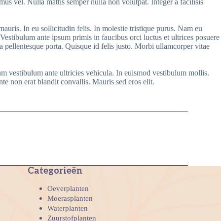
mus vel. Nulla mattis semper nulla non volutpat. Integer a facilisis
auris. In eu sollicitudin felis. In molestie tristique purus. Nam eu
. Vestibulum ante ipsum primis in faucibus orci luctus et ultrices posuere
ula pellentesque porta. Quisque id felis justo. Morbi ullamcorper vitae
um vestibulum ante ultricies vehicula. In euismod vestibulum mollis.
non erat blandit convallis. Mauris sed eros elit.
Categorieën
Oeverplanten
Moerasplanten
Waterplanten
Zuurstofplanten