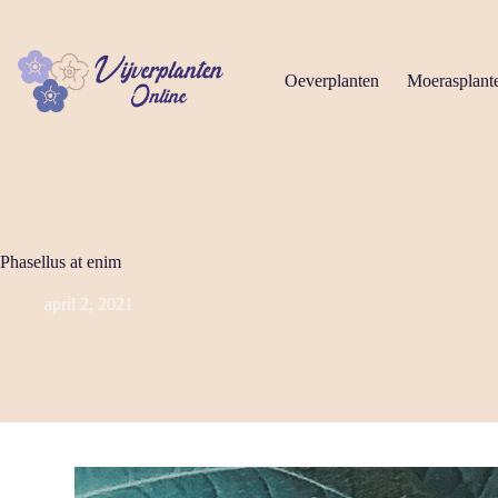
Ga
naar
de
inhoud
Oeverplanten
Moerasplant
Phasellus at enim
april 2, 2021