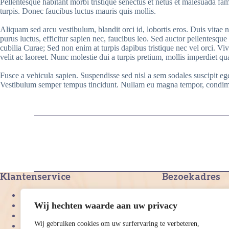
Pellentesque habitant morbi tristique senectus et netus et malesuada fam
turpis. Donec faucibus luctus mauris quis mollis.
Aliquam sed arcu vestibulum, blandit orci id, lobortis eros. Duis vitae n
purus luctus, efficitur sapien nec, faucibus leo. Sed auctor pellentesque
cubilia Curae; Sed non enim at turpis dapibus tristique nec vel orci. Viv
velit ac laoreet. Nunc molestie dui a turpis pretium, mollis imperdiet 
Fusce a vehicula sapien. Suspendisse sed nisl a sem sodales suscipit eg
Vestibulum semper tempus tincidunt. Nullam eu magna tempor, condimentu
Klantenservice
Bezoekadres
Burgemeester Smit
Over ons
2391NG
Wij hechten waarde aan uw privacy
Algemene voorwaarden
Hazerswoude-Dorp
Privacy beleid
info@vijverplanteno
Wij gebruiken cookies om uw surfervaring te verbeteren,
Copyright