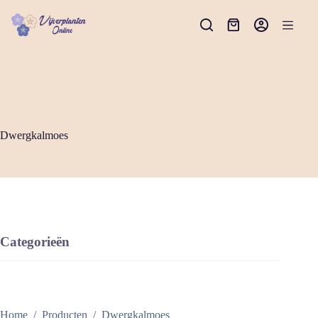
Ga
naar
Winkelwagen
de
inhoud
Dwergkalmoes
Categorieën
Home
/
Producten
/
Dwergkalmoes