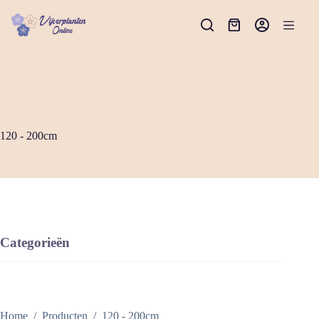
Ga
naar
Winkelwagen
de
inhoud
120 - 200cm
Categorieën
Home
/
Producten
/
120 - 200cm