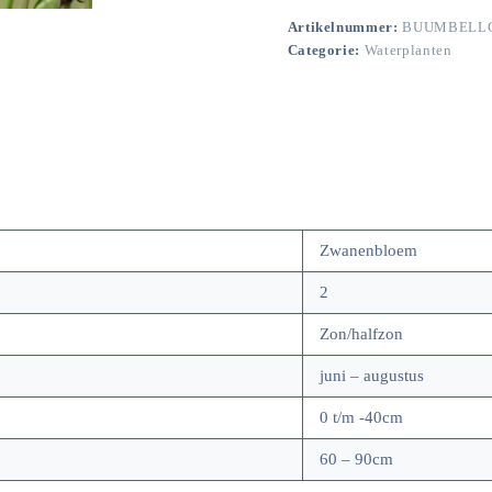
Artikelnummer:
BUUMBELL
Categorie:
Waterplanten
Zwanenbloem
2
Zon/halfzon
juni – augustus
0 t/m -40cm
60 – 90cm