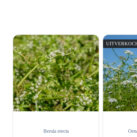
UITVERKOC
Berula erecta
Oena