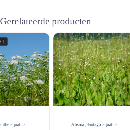
Gerelateerde producten
HT
nthe aquatica
Alisma plantago-aquatica