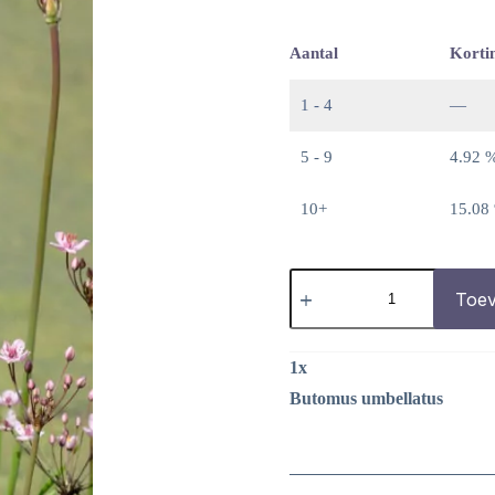
Aantal
Korti
1 - 4
—
5 - 9
4.92 
10+
15.08
Butomus
umbellatus
Toev
aantal
1
x
Butomus umbellatus