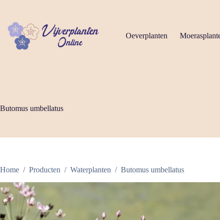
Ga
naar
de
inhoud
Oeverplanten
Moerasplant
Butomus umbellatus
Home
/
Producten
/
Waterplanten
/
Butomus umbellatus