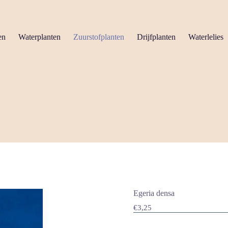
en
Waterplanten
Zuurstofplanten
Drijfplanten
Waterlelies
Egeria densa
€
3,25