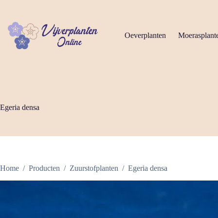
Ga
naar
de
inhoud
Oeverplanten
Moerasplant
Egeria densa
Home
/
Producten
/
Zuurstofplanten
/
Egeria densa