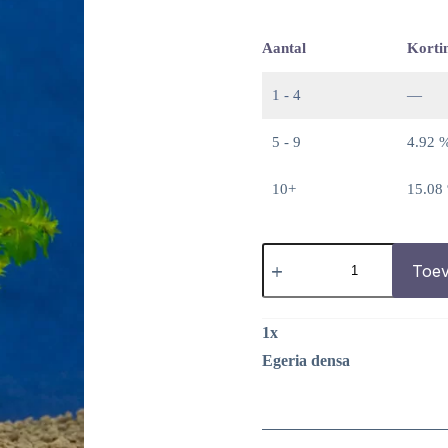
Aantal
Korti
1 - 4
—
5 - 9
4.92 
10+
15.08
Egeria
densa
Toev
aantal
1
x
Egeria densa