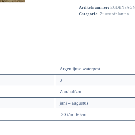
Artikelnummer:
EGDENSAGM
Categorie:
Zuurstofplanten
Argentijnse waterpest
3
Zon/halfzon
juni – augustus
-20 t/m -60cm