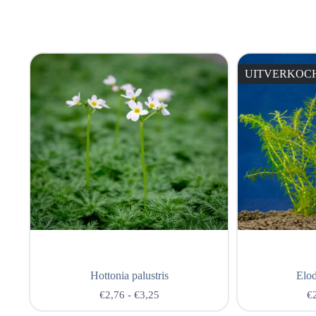
UITVERKOC
Hottonia palustris
Elod
€
2,76
-
€
3,25
€