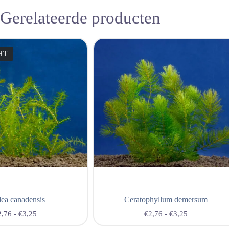
Gerelateerde producten
HT
ea canadensis
Ceratophyllum demersum
2,76
-
€
3,25
€
2,76
-
€
3,25