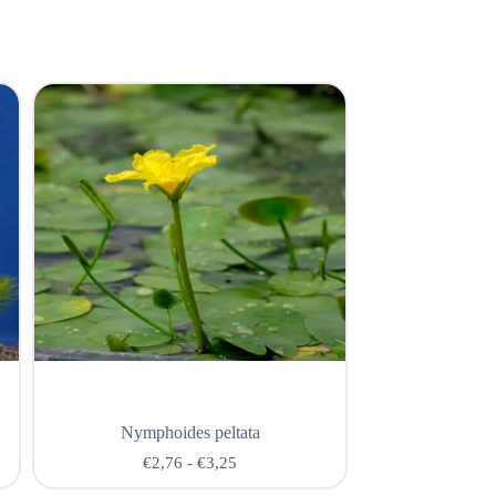
Nymphoides peltata
Hotto
€
2,76
-
€
3,25
€
2,