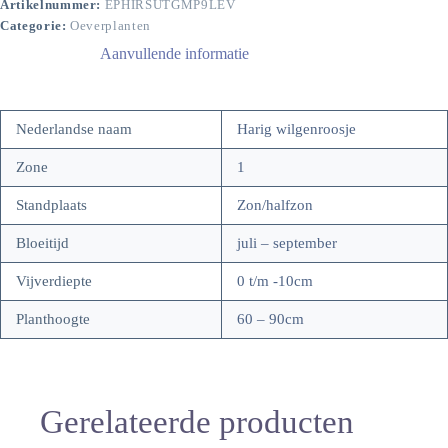
Artikelnummer:
EPHIRSUTGMP9LEV
Categorie:
Oeverplanten
Aanvullende informatie
Nederlandse naam
Harig wilgenroosje
Zone
1
Standplaats
Zon/halfzon
Bloeitijd
juli – september
Vijverdiepte
0 t/m -10cm
Planthoogte
60 – 90cm
Gerelateerde producten