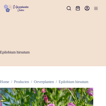
Ga
naar
Winkelwagen
de
inhoud
Epilobium hirsutum
Home
/
Producten
/
Oeverplanten
/
Epilobium hirsutum