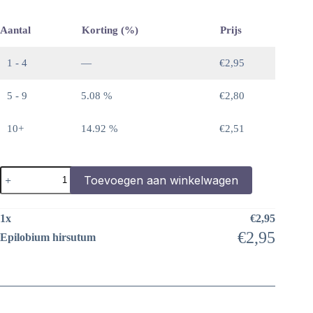
Aantal
Korting (%)
Prijs
1 - 4
—
€
2,95
5 - 9
5.08 %
€
2,80
10+
14.92 %
€
2,51
Epilobium
Toevoegen aan winkelwagen
hirsutum
aantal
1
x
€
2,95
€
2,95
Epilobium hirsutum