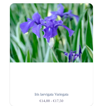
Iris laevigata Variegata
€
14,88
-
€
17,50