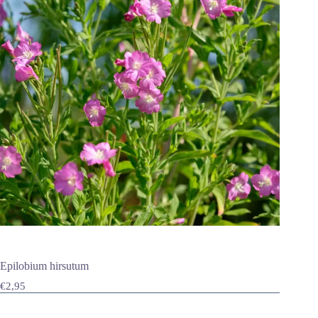
Epilobium hirsutum
€
2,95