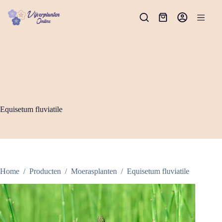
Ga
naar
Winkelwagen
de
inhoud
Equisetum fluviatile
Home
/
Producten
/
Moerasplanten
/
Equisetum fluviatile