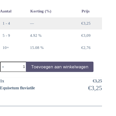
Aantal
Korting (%)
Prijs
1 - 4
—
€
3,25
5 - 9
4.92 %
€
3,09
10+
15.08 %
€
2,76
Equisetum
Toevoegen aan winkelwagen
fluviatile
aantal
1
x
€
3,25
€
3,25
Equisetum fluviatile