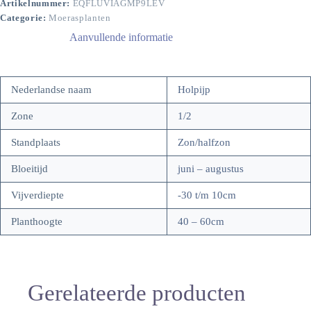
Artikelnummer:
EQFLUVIAGMP9LEV
Categorie:
Moerasplanten
Aanvullende informatie
Nederlandse naam
Holpijp
Zone
1/2
Standplaats
Zon/halfzon
Bloeitijd
juni – augustus
Vijverdiepte
-30 t/m 10cm
Planthoogte
40 – 60cm
Gerelateerde producten