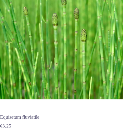
Equisetum fluviatile
€
3,25