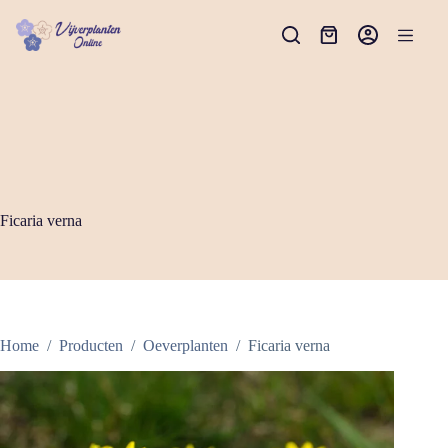
Ga
naar
Winkelwagen
de
inhoud
Ficaria verna
Home
/
Producten
/
Oeverplanten
/
Ficaria verna