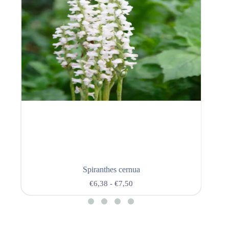
Spiranthes cernua
€
6,38
-
€
7,50