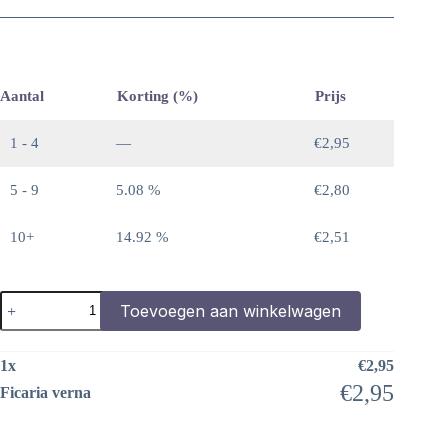
Aantal
Korting (%)
Prijs
1 - 4
—
€
2,95
5 - 9
5.08 %
€
2,80
10+
14.92 %
€
2,51
Ficaria
Toevoegen aan winkelwagen
verna
aantal
1
x
€
2,95
€
2,95
Ficaria verna