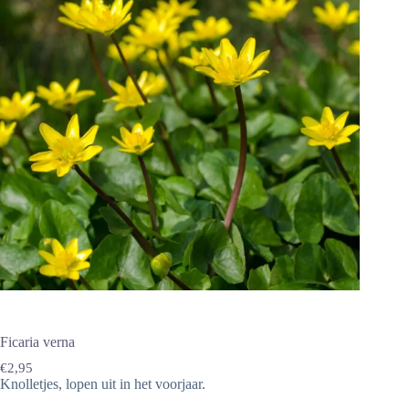
Ficaria verna
€
2,95
Knolletjes, lopen uit in het voorjaar.