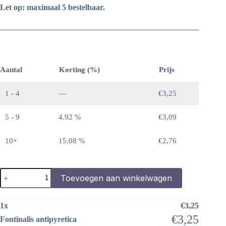
Let op: maximaal 5 bestelbaar.
Aantal
Korting (%)
Prijs
1 - 4
—
€
3,25
5 - 9
4.92 %
€
3,09
10+
15.08 %
€
2,76
Fontinalis
Toevoegen aan winkelwagen
antipyretica
aantal
1
x
€
3,25
€
3,25
Fontinalis antipyretica