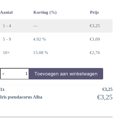
Aantal
Korting (%)
Prijs
1 - 4
—
€
3,25
5 - 9
4.92 %
€
3,09
10+
15.08 %
€
2,76
Iris
Toevoegen aan winkelwagen
pseudacorus
Alba
aantal
1
x
€
3,25
€
3,25
Iris pseudacorus Alba