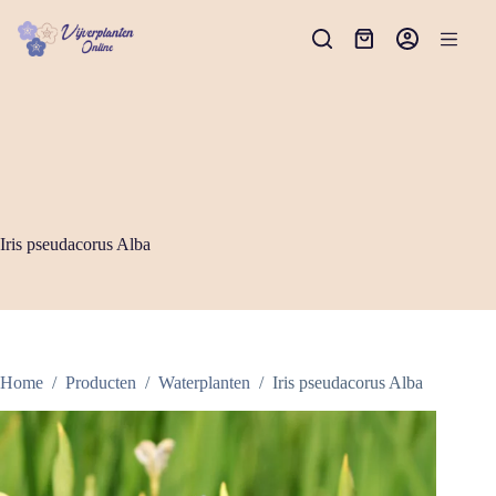
Ga
naar
Winkelwagen
de
inhoud
Iris pseudacorus Alba
Home
/
Producten
/
Waterplanten
/
Iris pseudacorus Alba