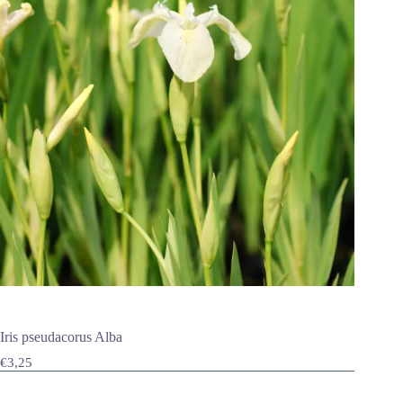
Iris pseudacorus Alba
€
3,25