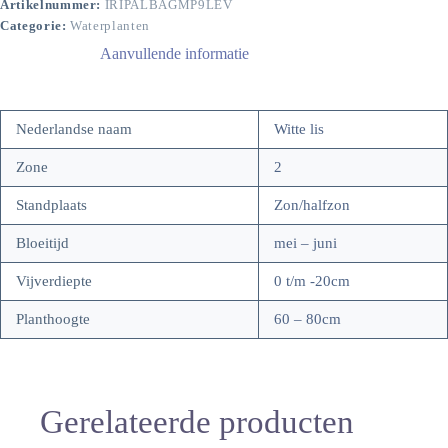
Artikelnummer:
IRIPALBAGMP9LEV
Categorie:
Waterplanten
Aanvullende informatie
Nederlandse naam
Witte lis
Zone
2
Standplaats
Zon/halfzon
Bloeitijd
mei – juni
Vijverdiepte
0 t/m -20cm
Planthoogte
60 – 80cm
Gerelateerde producten