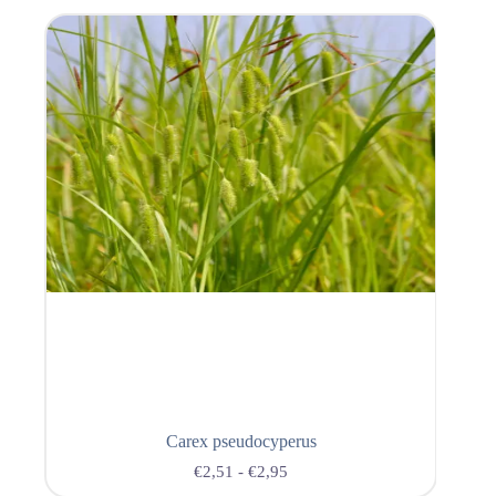
Carex pseudocyperus
€
2,51
-
€
2,95