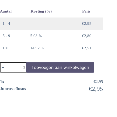
Aantal
Korting (%)
Prijs
1 - 4
—
€
2,95
5 - 9
5.08 %
€
2,80
10+
14.92 %
€
2,51
Juncus
Toevoegen aan winkelwagen
effusus
aantal
1
x
€
2,95
€
2,95
Juncus effusus