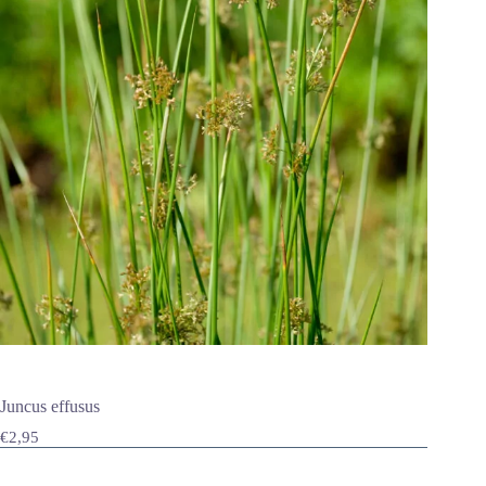
Juncus effusus
€
2,95