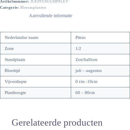
Artikelnummer:
JUEFFUSUGMP9LEV
Categorie:
Moerasplanten
Aanvullende informatie
Nederlandse naam
Pitrus
Zone
1/2
Standplaats
Zon/halfzon
Bloeitijd
juli – augustus
Vijverdiepte
0 t/m -10cm
Planthoogte
60 – 80cm
Gerelateerde producten