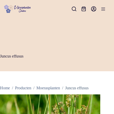
Ga
naar
Winkelwagen
de
inhoud
Juncus effusus
Home
/
Producten
/
Moerasplanten
/
Juncus effusus