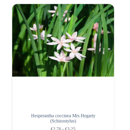
Hesperantha coccinea Mrs Hegarty
(Schizostylus)
€
2,76
-
€
3,25