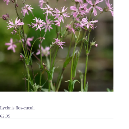
Lychnis flos-cuculi
€
2,95