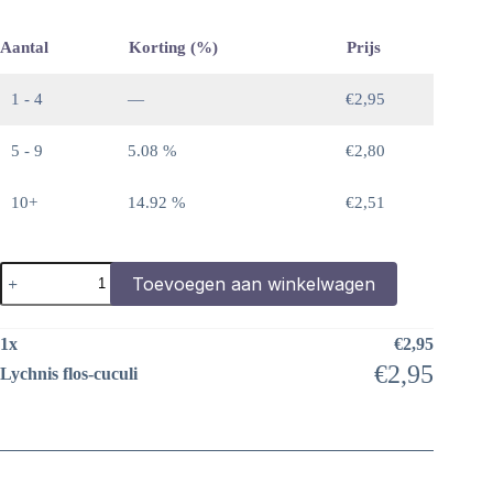
Aantal
Korting (%)
Prijs
1 - 4
—
€
2,95
5 - 9
5.08 %
€
2,80
10+
14.92 %
€
2,51
Lychnis
Toevoegen aan winkelwagen
flos-
cuculi
aantal
1
x
€
2,95
€
2,95
Lychnis flos-cuculi