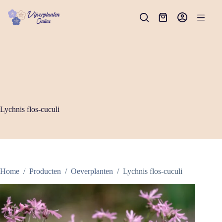
Ga
naar
Winkelwagen
de
inhoud
Lychnis flos-cuculi
Home
/
Producten
/
Oeverplanten
/
Lychnis flos-cuculi