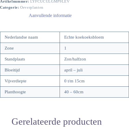
Artikelnummer:
LYFCUCULGMP9LEV
Categorie:
Oeverplanten
Aanvullende informatie
Nederlandse naam
Echte koekoeksbloem
Zone
1
Standplaats
Zon/halfzon
Bloeitijd
april – juli
Vijverdiepte
0 t/m 15cm
Planthoogte
40 – 60cm
Gerelateerde producten