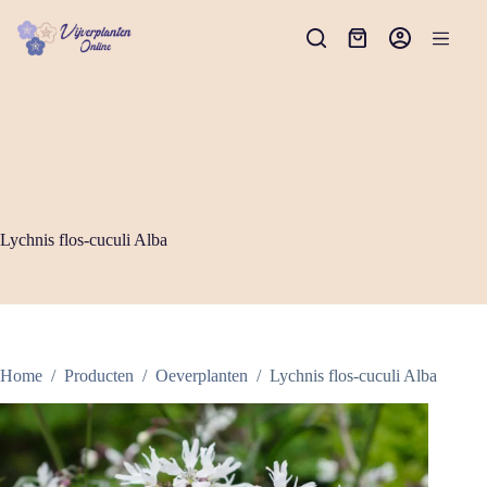
Ga
naar
Winkelwagen
de
inhoud
Lychnis flos-cuculi Alba
Home
/
Producten
/
Oeverplanten
/
Lychnis flos-cuculi Alba