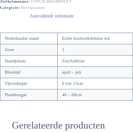
Artikelnummer:
LYFCALBAGMP9LEV
Categorie:
Oeverplanten
Aanvullende informatie
Nederlandse naam
Echte koekoeksbloem wit
Zone
1
Standplaats
Zon/halfzon
Bloeitijd
april – juli
Vijverdiepte
0 t/m 15cm
Planthoogte
40 – 60cm
Gerelateerde producten