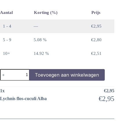
Aantal
Korting (%)
Prijs
1 - 4
—
€
2,95
5 - 9
5.08 %
€
2,80
10+
14.92 %
€
2,51
Lychnis
Toevoegen aan winkelwagen
flos-
cuculi
Alba
1
x
€
2,95
aantal
€
2,95
Lychnis flos-cuculi Alba