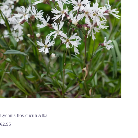
Lychnis flos-cuculi Alba
€
2,95