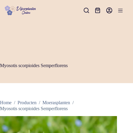
Ga
naar
Winkelwagen
de
inhoud
Myosotis scorpioides Semperflorens
Home
/
Producten
/
Moerasplanten
/
Myosotis scorpioides Semperflorens