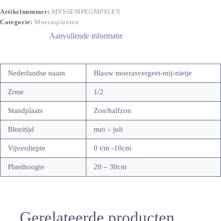
Artikelnummer:
MYSSEMPEGMP9LEV
Categorie:
Moerasplanten
Aanvullende informatie
Nederlandse naam
Blauw moerasvergeet-mij-nietje
Zone
1/2
Standplaats
Zon/halfzon
Bloeitijd
mei – juli
Vijverdiepte
0 t/m -10cm
Planthoogte
20 – 30cm
Gerelateerde producten