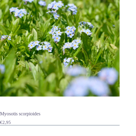
Myosotis scorpioides
€
2,95