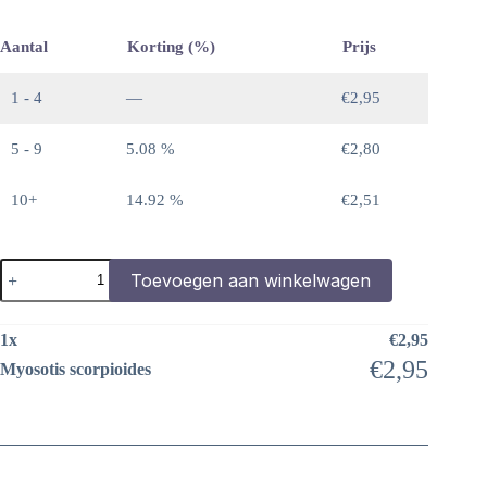
Aantal
Korting (%)
Prijs
1 - 4
—
€
2,95
5 - 9
5.08 %
€
2,80
10+
14.92 %
€
2,51
Myosotis
Toevoegen aan winkelwagen
scorpioides
aantal
1
x
€
2,95
€
2,95
Myosotis scorpioides