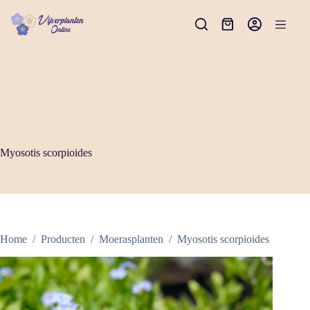
Ga
naar
Winkelwagen
de
inhoud
Myosotis scorpioides
Home
/
Producten
/
Moerasplanten
/
Myosotis scorpioides