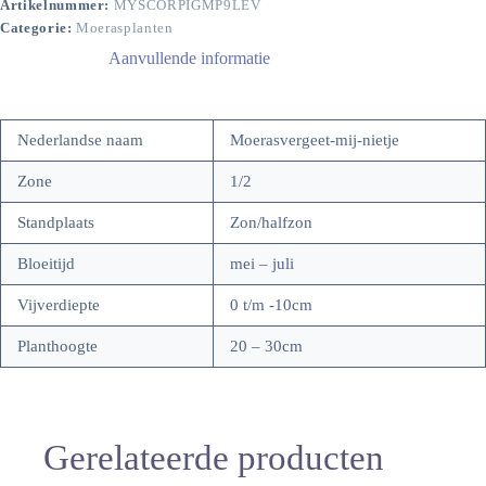
Artikelnummer:
MYSCORPIGMP9LEV
Categorie:
Moerasplanten
Aanvullende informatie
Nederlandse naam
Moerasvergeet-mij-nietje
Zone
1/2
Standplaats
Zon/halfzon
Bloeitijd
mei – juli
Vijverdiepte
0 t/m -10cm
Planthoogte
20 – 30cm
Gerelateerde producten