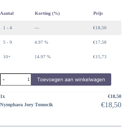
Aantal
Korting (%)
Prijs
1 - 4
—
€
18,50
5 - 9
4.97 %
€
17,58
10+
14.97 %
€
15,73
Nymphaea
Toevoegen aan winkelwagen
Joey
Tomocik
aantal
1
x
€
18,50
€
18,50
Nymphaea Joey Tomocik