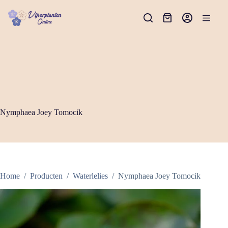
Ga
naar
Winkelwagen
de
inhoud
Nymphaea Joey Tomocik
Home
/
Producten
/
Waterlelies
/
Nymphaea Joey Tomocik