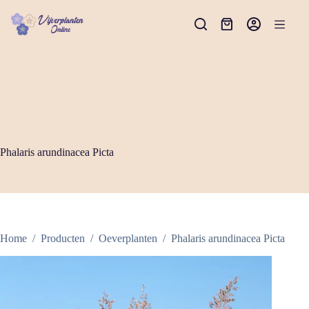
Ga
naar
Winkelwagen
de
inhoud
Phalaris arundinacea Picta
Home
/
Producten
/
Oeverplanten
/
Phalaris arundinacea Picta