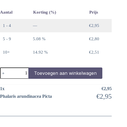
Aantal
Korting (%)
Prijs
1 - 4
—
€
2,95
5 - 9
5.08 %
€
2,80
10+
14.92 %
€
2,51
Phalaris
Toevoegen aan winkelwagen
arundinacea
Picta
aantal
1
x
€
2,95
€
2,95
Phalaris arundinacea Picta