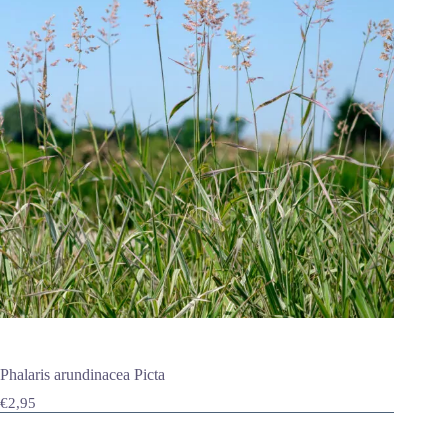
Phalaris arundinacea Picta
€
2,95