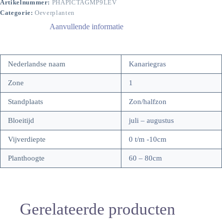
Artikelnummer:
PHAPICTAGMP9LEV
Categorie:
Oeverplanten
Aanvullende informatie
Nederlandse naam
Kanariegras
Zone
1
Standplaats
Zon/halfzon
Bloeitijd
juli – augustus
Vijverdiepte
0 t/m -10cm
Planthoogte
60 – 80cm
Gerelateerde producten