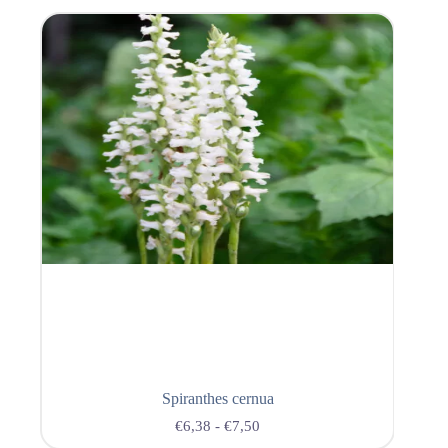
Spiranthes cernua
€
6,38
-
€
7,50