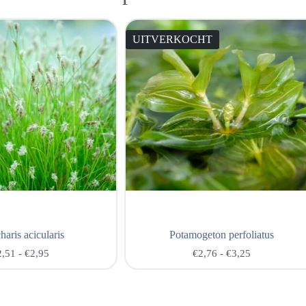
UITVERKOCHT
haris acicularis
Potamogeton perfoliatus
2,51
-
€
2,95
€
2,76
-
€
3,25