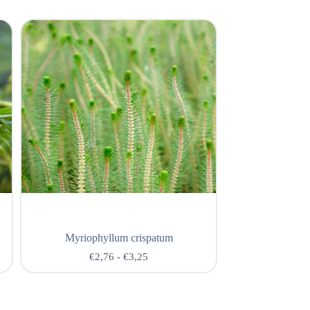
Myriophyllum crispatum
Potamo
€
2,76
-
€
3,25
€
2,