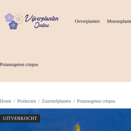
Ga
naar
de
inhoud
Oeverplanten
Moerasplant
Potamogeton crispus
Home
/
Producten
/
Zuurstofplanten
/
Potamogeton crispus
UITVERKOCHT