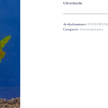
Uitverkocht
Artikelnummer:
POCRISPUGM
Categorie:
Zuurstofplanten