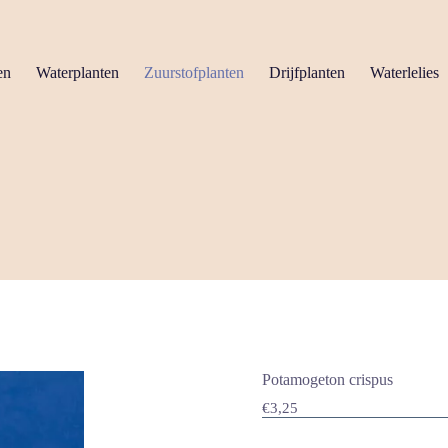
en
Waterplanten
Zuurstofplanten
Drijfplanten
Waterlelies
Potamogeton crispus
€
3,25