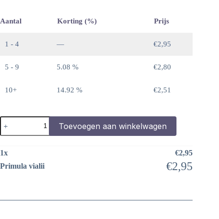
Aantal
Korting (%)
Prijs
1 - 4
—
€
2,95
5 - 9
5.08 %
€
2,80
10+
14.92 %
€
2,51
Primula
Toevoegen aan winkelwagen
vialii
aantal
1
x
€
2,95
€
2,95
Primula vialii