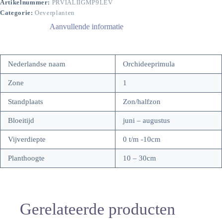
Artikelnummer:
PRVIALIIGMP9LEV
Categorie:
Oeverplanten
Aanvullende informatie
Nederlandse naam
Orchideeprimula
Zone
1
Standplaats
Zon/halfzon
Bloeitijd
juni – augustus
Vijverdiepte
0 t/m -10cm
Planthoogte
10 – 30cm
Gerelateerde producten