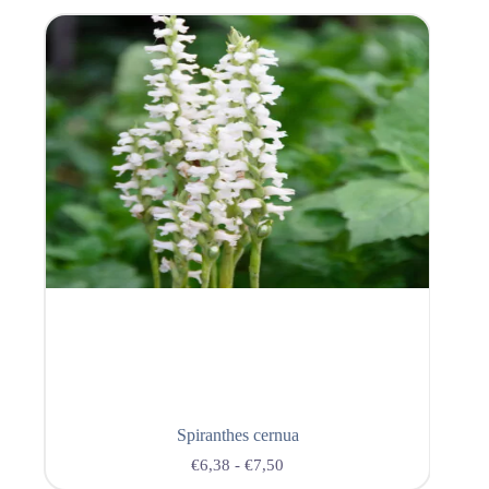
Spiranthes cernua
€
6,38
-
€
7,50