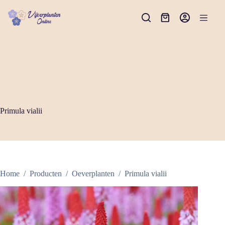
Ga
naar
Winkelwagen
de
inhoud
Primula vialii
Home
/
Producten
/
Oeverplanten
/
Primula vialii