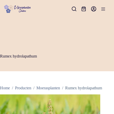
Ga
naar
Winkelwagen
de
inhoud
Rumex hydrolapathum
Home
/
Producten
/
Moerasplanten
/
Rumex hydrolapathum