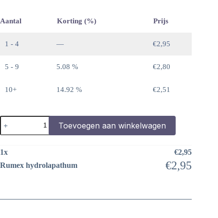
Aantal
Korting (%)
Prijs
1 - 4
—
€
2,95
5 - 9
5.08 %
€
2,80
10+
14.92 %
€
2,51
Rumex
Toevoegen aan winkelwagen
hydrolapathum
aantal
1
x
€
2,95
€
2,95
Rumex hydrolapathum