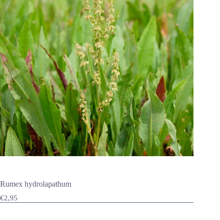
Rumex hydrolapathum
€
2,95