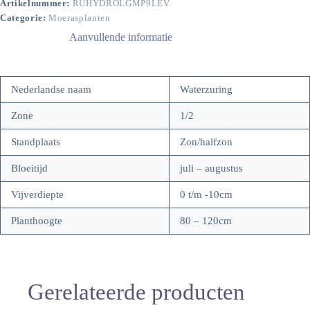
Artikelnummer:
RUHYDROLGMP9LEV
Categorie:
Moerasplanten
Aanvullende informatie
Nederlandse naam
Waterzuring
Zone
1/2
Standplaats
Zon/halfzon
Bloeitijd
juli – augustus
Vijverdiepte
0 t/m -10cm
Planthoogte
80 – 120cm
Gerelateerde producten