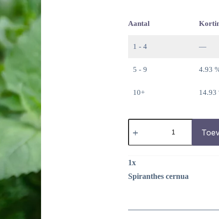
Aantal
Korti
1 - 4
—
5 - 9
4.93 
10+
14.93
Spiranthes
cernua
Toev
aantal
1
x
Spiranthes cernua