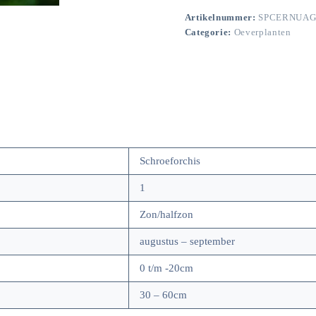
Artikelnummer:
SPCERNUA
Categorie:
Oeverplanten
Schroeforchis
1
Zon/halfzon
augustus – september
0 t/m -20cm
30 – 60cm