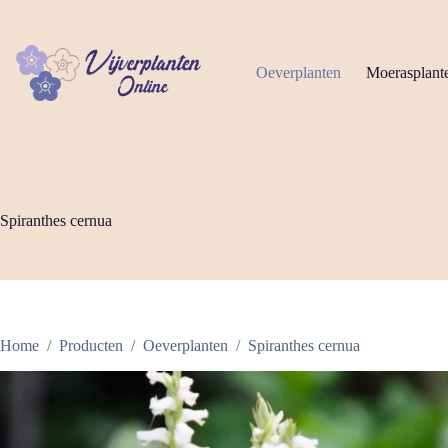
Ga
naar
de
inhoud
Oeverplanten
Moerasplant
Spiranthes cernua
Home
/
Producten
/
Oeverplanten
/
Spiranthes cernua