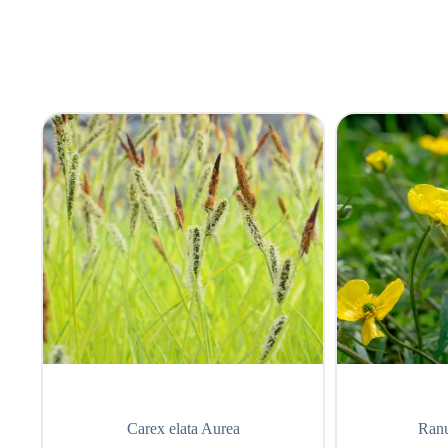
Carex elata Aurea
Ranu