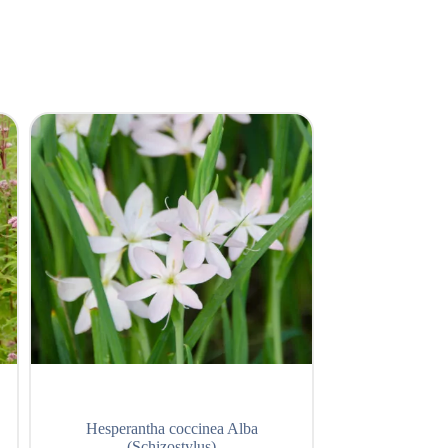
Hesperantha coccinea Alba
Carex
(Schizostylus)