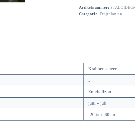
Artikelnummer:
STALOIDE
Categorie:
Drijfplanten
Krabbenscheer
3
Zon/halfzon
juni – juli
-20 t/m -60cm