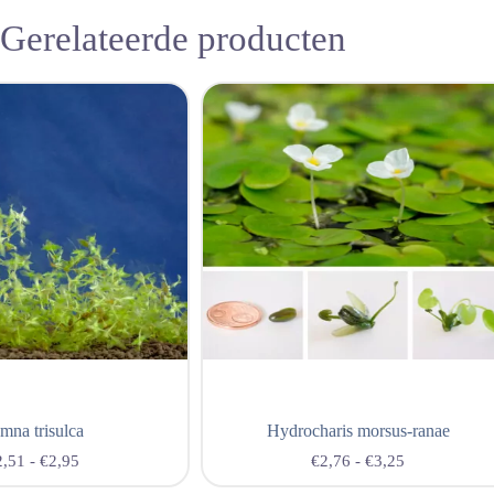
Gerelateerde producten
mna trisulca
Hydrocharis morsus-ranae
2,51
-
€
2,95
€
2,76
-
€
3,25