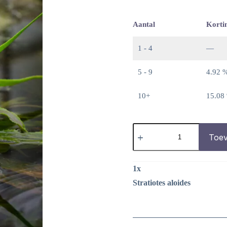
Aantal
Korti
1 - 4
—
5 - 9
4.92 
10+
15.08
Stratiotes
aloides
Toev
aantal
1
x
Stratiotes aloides