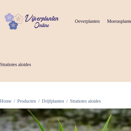
Ga
naar
de
inhoud
Oeverplanten
Moerasplant
Stratiotes aloides
Home
/
Producten
/
Drijfplanten
/
Stratiotes aloides