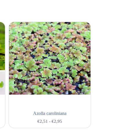
Azolla caroliniana
Tra
€
2,51
-
€
2,95
€
2,