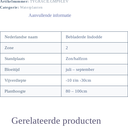
Artikelnummer:
TYGRACILGMP9LEV
Categorie:
Waterplanten
Aanvullende informatie
Nederlandse naam
Bebladerde lisdodde
Zone
2
Standplaats
Zon/halfzon
Bloeitijd
juli – september
Vijverdiepte
-10 t/m -30cm
Planthoogte
80 – 100cm
Gerelateerde producten