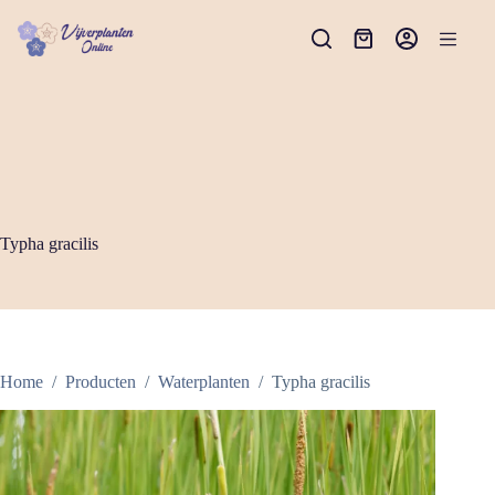
Ga
naar
Winkelwagen
de
inhoud
Typha gracilis
Home
/
Producten
/
Waterplanten
/
Typha gracilis