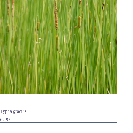
Typha gracilis
€
2,95