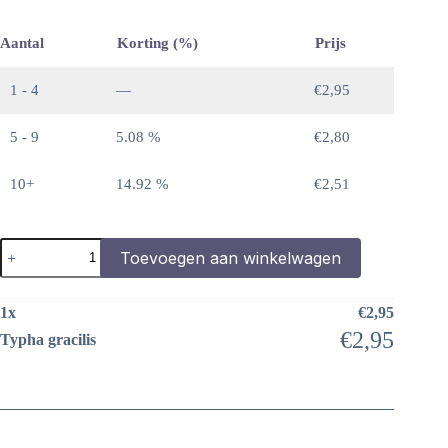
Aantal
Korting (%)
Prijs
1 - 4
—
€
2,95
5 - 9
5.08 %
€
2,80
10+
14.92 %
€
2,51
Typha
Toevoegen aan winkelwagen
gracilis
aantal
1
x
€
2,95
€
2,95
Typha gracilis