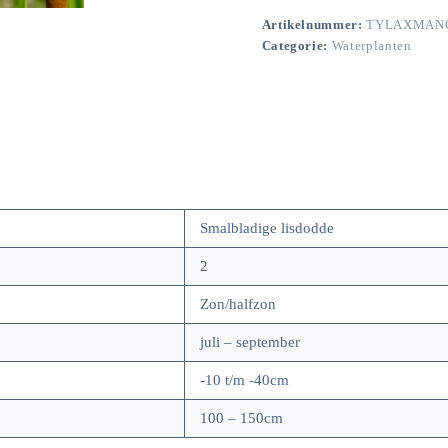
Artikelnummer:
TYLAXMAN
Categorie:
Waterplanten
Smalbladige lisdodde
2
Zon/halfzon
juli – september
-10 t/m -40cm
100 – 150cm