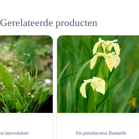
Gerelateerde producten
ma lanceolatum
Iris pseudacorus Bastardii