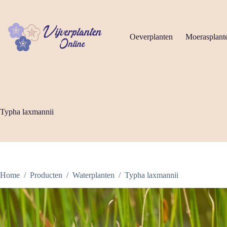
Ga
naar
de
inhoud
Oeverplanten
Moerasplant
Typha laxmannii
Home
/
Producten
/
Waterplanten
/
Typha laxmannii