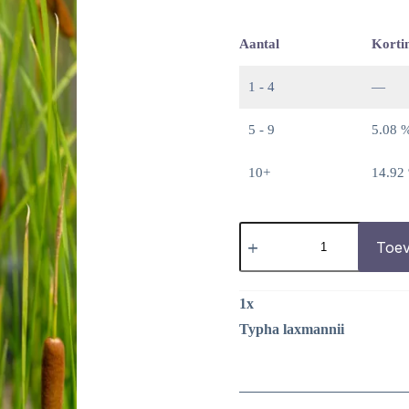
Aantal
Korti
1 - 4
—
5 - 9
5.08 
10+
14.92
Typha
laxmannii
Toev
aantal
1
x
Typha laxmannii