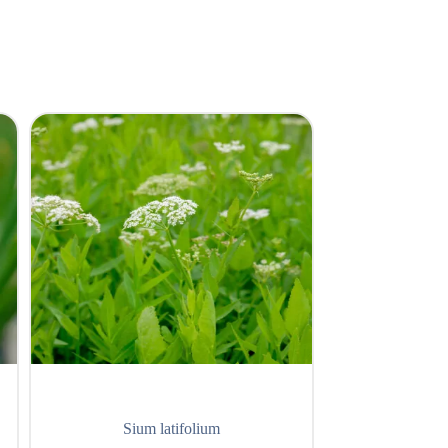
UITVERKOCH
Sium latifolium
Oenan