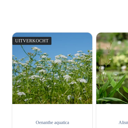
UITVERKOCHT
Oenanthe aquatica
Alis