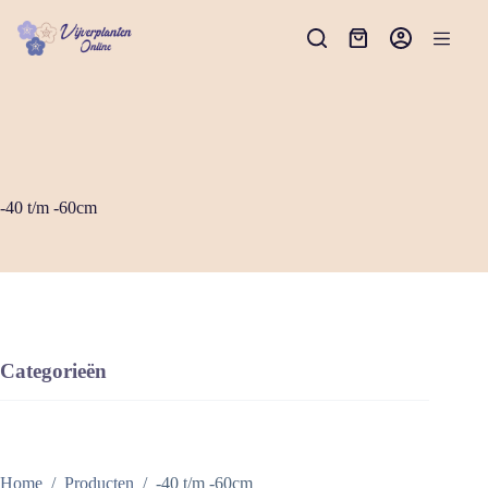
Ga
naar
Winkelwagen
de
inhoud
-40 t/m -60cm
Categorieën
Home
/
Producten
/
-40 t/m -60cm