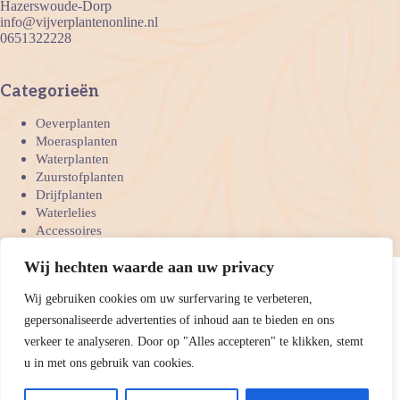
Hazerswoude-Dorp
info@vijverplantenonline.nl
0651322228
Categorieën
Oeverplanten
Moerasplanten
Waterplanten
Zuurstofplanten
Drijfplanten
Waterlelies
Accessoires
Bedrijven
Wij hechten waarde aan uw privacy
Wij gebruiken cookies om uw surfervaring te verbeteren,
Onze betaal mogelijkheden
gepersonaliseerde advertenties of inhoud aan te bieden en ons
verkeer te analyseren. Door op "Alles accepteren" te klikken, stemt
u in met ons gebruik van cookies.
Copyright 2026 Vijverplanten online
Algemene
- Ontwikkeld door
voorwaarden
Privacyverklaring
Best4u