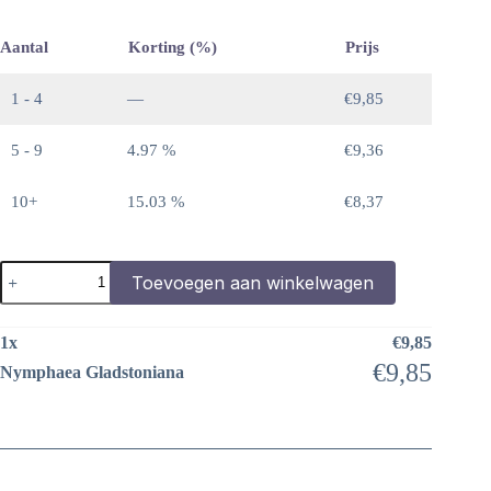
Aantal
Korting (%)
Prijs
1 - 4
—
€
9,85
5 - 9
4.97 %
€
9,36
10+
15.03 %
€
8,37
Nymphaea
Toevoegen aan winkelwagen
Gladstoniana
aantal
1
x
€
9,85
€
9,85
Nymphaea Gladstoniana