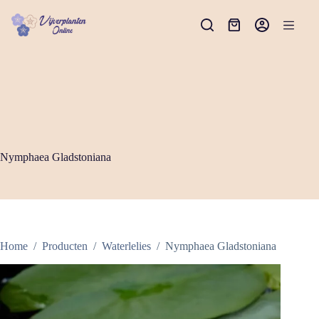
Ga
naar
Winkelwagen
de
inhoud
Nymphaea Gladstoniana
Home
/
Producten
/
Waterlelies
/
Nymphaea Gladstoniana