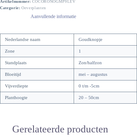
Artikelnummer:
COCORONOGMP9LEV
Categorie:
Oeverplanten
Aanvullende informatie
Nederlandse naam
Goudknopje
Zone
1
Standplaats
Zon/halfzon
Bloeitijd
mei – augustus
Vijverdiepte
0 t/m -5cm
Planthoogte
20 – 50cm
Gerelateerde producten