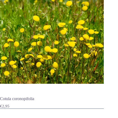
Cotula coronopifolia
€
2,95