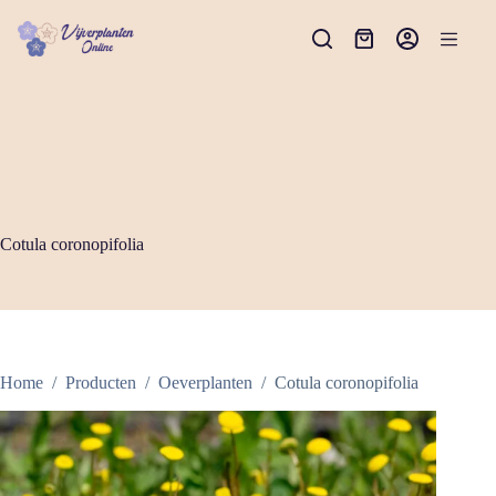
Ga
naar
Winkelwagen
de
inhoud
Cotula coronopifolia
Home
/
Producten
/
Oeverplanten
/
Cotula coronopifolia