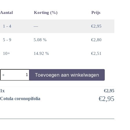
Aantal
Korting (%)
Prijs
1 - 4
—
€
2,95
5 - 9
5.08 %
€
2,80
10+
14.92 %
€
2,51
Cotula
Toevoegen aan winkelwagen
coronopifolia
aantal
1
x
€
2,95
€
2,95
Cotula coronopifolia