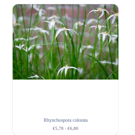
Rhynchospora colorata
€
5,78
-
€
6,80