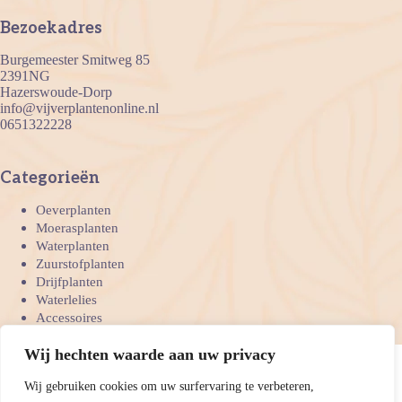
Bezoekadres
Burgemeester Smitweg 85
2391NG
Hazerswoude-Dorp
info@vijverplantenonline.nl
0651322228
Categorieën
Oeverplanten
Moerasplanten
Waterplanten
Zuurstofplanten
Drijfplanten
Waterlelies
Accessoires
Bedrijven
Wij hechten waarde aan uw privacy
Wij gebruiken cookies om uw surfervaring te verbeteren,
Onze betaal mogelijkheden