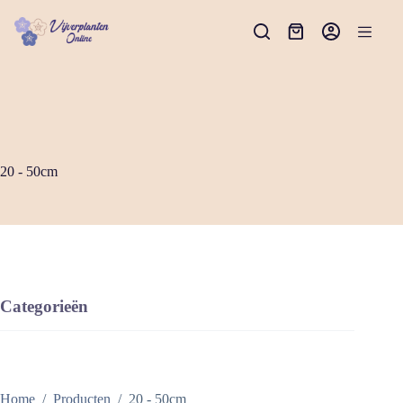
Ga
naar
Winkelwagen
de
inhoud
20 - 50cm
Categorieën
Home
/
Producten
/
20 - 50cm