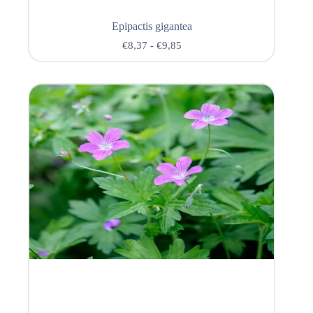
Epipactis gigantea
€
8,37
-
€
9,85