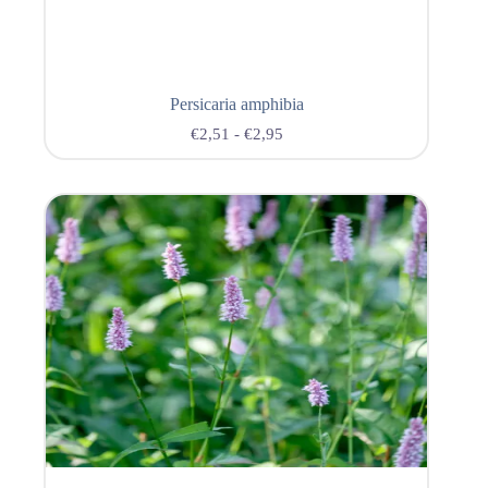
Persicaria amphibia
€
2,51
-
€
2,95