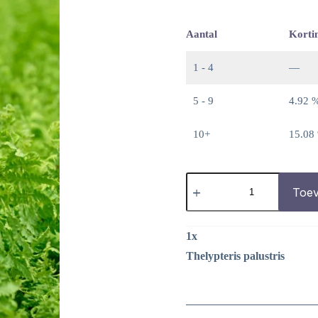
Aantal
Korti
1 - 4
—
5 - 9
4.92 
10+
15.08
Thelypteris
palustris
Toev
aantal
1
x
Thelypteris palustris