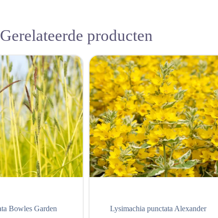
Gerelateerde producten
ata Bowles Garden
Lysimachia punctata Alexander