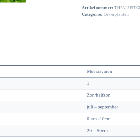
Artikelnummer:
THPALUSTG
Categorie:
Oeverplanten
Moerasvaren
1
Zon/halfzon
juli – september
0 t/m -10cm
20 – 50cm