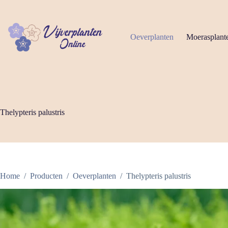
Ga
naar
de
inhoud
Oeverplanten
Moerasplant
Thelypteris palustris
Home
/
Producten
/
Oeverplanten
/
Thelypteris palustris