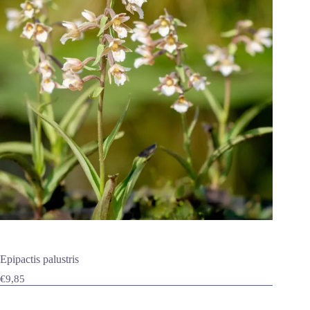
Epipactis palustris
€
9,85