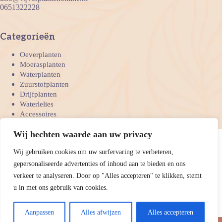
0651322228
Categorieën
Oeverplanten
Moerasplanten
Waterplanten
Zuurstofplanten
Drijfplanten
Waterlelies
Accessoires
Bedrijven
Wij hechten waarde aan uw privacy
Wij gebruiken cookies om uw surfervaring te verbeteren,
Onze betaal mogelijkheden
gepersonaliseerde advertenties of inhoud aan te bieden en ons
verkeer te analyseren. Door op "Alles accepteren" te klikken, stemt
u in met ons gebruik van cookies.
Copyright 2026 Vijverplanten online
Algemene
- Ontwikkeld door
voorwaarden
Privacyverklaring
Best4u
Media
Aanpassen
Alles afwijzen
Alles accepteren
Vanwege de warmte versturen wij donderdag wanneer het koeler is