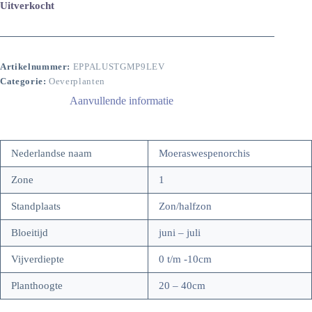
Uitverkocht
Artikelnummer:
EPPALUSTGMP9LEV
Categorie:
Oeverplanten
Aanvullende informatie
Nederlandse naam
Moeraswespenorchis
Zone
1
Standplaats
Zon/halfzon
Bloeitijd
juni – juli
Vijverdiepte
0 t/m -10cm
Planthoogte
20 – 40cm