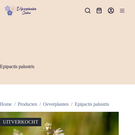
Ga
naar
Winkelwagen
de
inhoud
Epipactis palustris
Home
/
Producten
/
Oeverplanten
/
Epipactis palustris
UITVERKOCHT