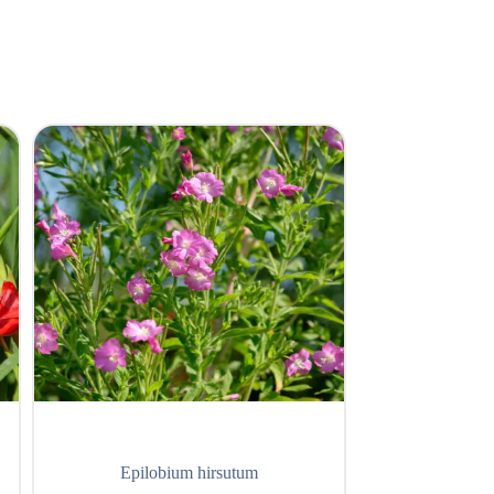
Epilobium hirsutum
Eupator