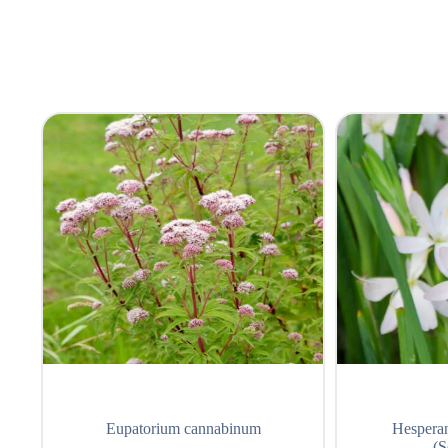
Eupatorium cannabinum
Hesperan
(S