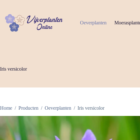
Ga
naar
de
inhoud
Oeverplanten
Moerasplant
Iris versicolor
Home
/
Producten
/
Oeverplanten
/
Iris versicolor