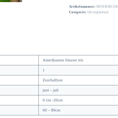
Artikelnummer:
IRVERSICG
Categorie:
Oeverplanten
Amerikaanse blauwe iris
1
Zon/halfzon
juni – juli
0 t/m -20cm
60 – 80cm