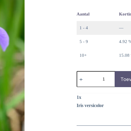
Aantal
Korti
1 - 4
—
5 - 9
4.92 
10+
15.08
Iris
versicolor
Toev
aantal
1
x
Iris versicolor