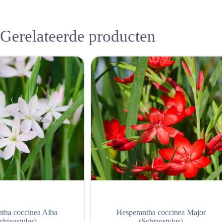
Gerelateerde producten
tha coccinea Alba
Hesperantha coccinea Major
chizostylus)
(Schizostylus)