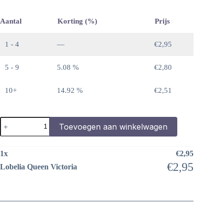
Aantal
Korting (%)
Prijs
1 - 4
—
€
2,95
5 - 9
5.08 %
€
2,80
10+
14.92 %
€
2,51
Lobelia
Toevoegen aan winkelwagen
Queen
Victoria
aantal
1
x
€
2,95
€
2,95
Lobelia Queen Victoria