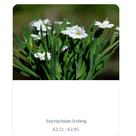
Sisyrinchium Iceberg
€
2,51
-
€
2,95