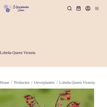
Ga
naar
Winkelwagen
de
inhoud
Lobelia Queen Victoria
Home
/
Producten
/
Oeverplanten
/
Lobelia Queen Victoria