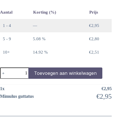
Aantal
Korting (%)
Prijs
1 - 4
—
€
2,95
5 - 9
5.08 %
€
2,80
10+
14.92 %
€
2,51
Mimulus
Toevoegen aan winkelwagen
guttatus
aantal
1
x
€
2,95
€
2,95
Mimulus guttatus