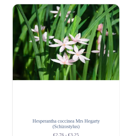
Hesperantha coccinea Mrs Hegarty
(Schizostylus)
€
2,76
-
€
3,25