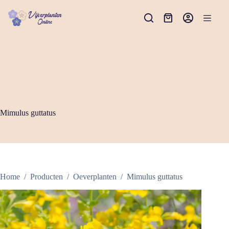
Ga
naar
Winkelwagen
de
inhoud
Mimulus guttatus
Home
/
Producten
/
Oeverplanten
/
Mimulus guttatus