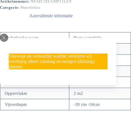
Artikelnummer:
NYAECIELGMP11LEV
Categorie:
Waterlelies
Aanvullende informatie
Nederlandse naam
Roze waterlelie
Zone
3
Vanwege de verwachte warmte versturen wij
Standplaats
Zon/halfzon
voorlopig alleen vandaag en morgen (dinsdag)
planten.
Bloeitijd
juli – september
Diameter bloem
12 – 14cm
Oppervlakte
2 m2
Vijverdiepte
-30 t/m -50cm