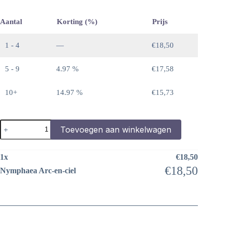
Aantal
Korting (%)
Prijs
1 - 4
—
€
18,50
5 - 9
4.97 %
€
17,58
10+
14.97 %
€
15,73
Nymphaea
Toevoegen aan winkelwagen
Arc-
en-
ciel
1
x
€
18,50
aantal
€
18,50
Nymphaea Arc-en-ciel