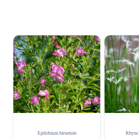
Epilobium hirsutum
Rhynch