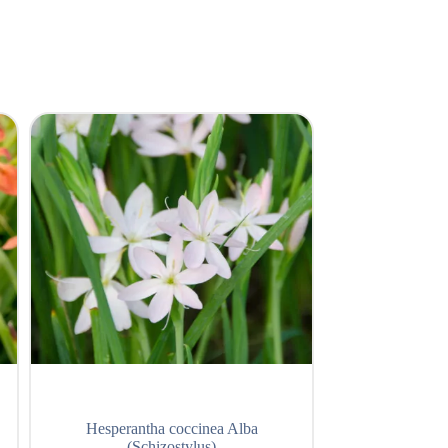
Hesperantha coccinea Alba
Epilob
(Schizostylus)