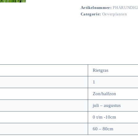
Artikelnummer:
PHARUNDIG
Categorie:
Oeverplanten
Rietgras
1
Zon/halfzon
juli – augustus
0 t/m -10cm
60 – 80cm