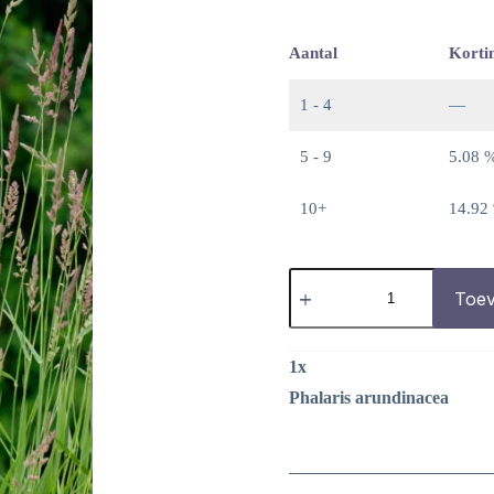
Aantal
Korti
1 - 4
—
5 - 9
5.08 
10+
14.92
Phalaris
arundinacea
Toev
aantal
1
x
Phalaris arundinacea