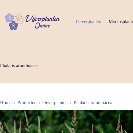
Ga
naar
de
inhoud
Oeverplanten
Moerasplant
Phalaris arundinacea
Home
/
Producten
/
Oeverplanten
/
Phalaris arundinacea