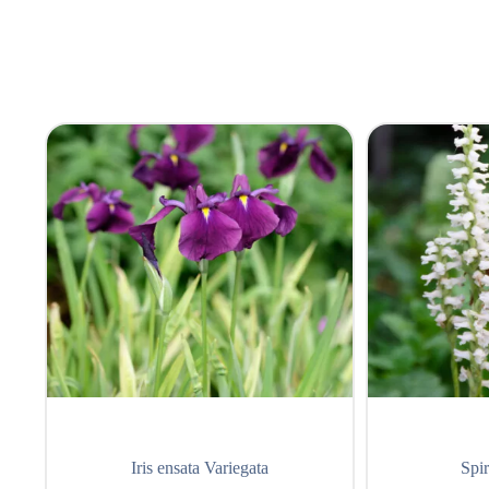
Iris ensata Variegata
Spi