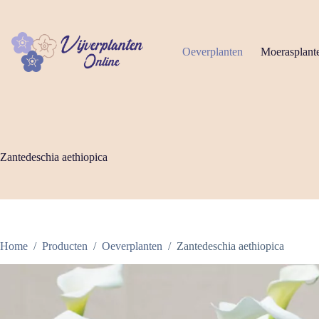
Ga
naar
de
inhoud
Oeverplanten
Moerasplant
Zantedeschia aethiopica
Home
/
Producten
/
Oeverplanten
/
Zantedeschia aethiopica