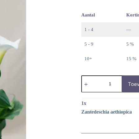
Aantal
Korti
1 - 4
—
5 - 9
5 %
10+
15 %
Zantedeschia
aethiopica
Toev
aantal
1
x
Zantedeschia aethiopica