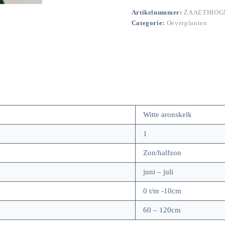
Artikelnummer:
ZAAETHIOG
Categorie:
Oeverplanten
Witte aronskelk
1
Zon/halfzon
juni – juli
0 t/m -10cm
60 – 120cm