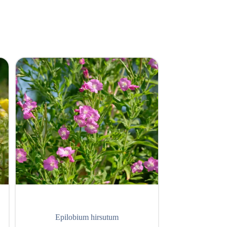
Epilobium hirsutum
Iris en